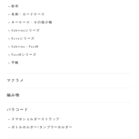
財布
名刺・カードケース
キーケース・その他小物
Sabrinaシリーズ
Ecruシリーズ
Sabrina・FaceB
FaceBシリーズ
手帳
マクラメ
編み物
パラコード
スマホショルダーストラップ
ボトルホルダー/タンブラーホルダー