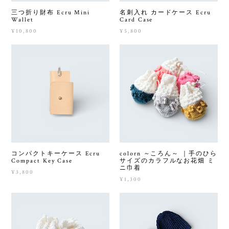
三つ折り財布 Ecru Mini
名刺入れ カードケース Ecru
Wallet
Card Case
¥10,800
¥5,800
コンパクトキーケース Ecru
colorn ～ころん～ ｜手のひら
Compact Key Case
サイズのカラフルなお花畑 ミ
ニ巾着
¥3,800
¥1,300