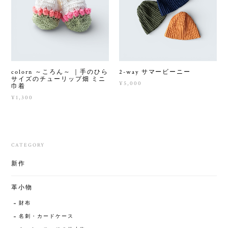
colorn ～ころん～ ｜手のひら
2-way サマービーニー
サイズのチューリップ畑 ミニ
¥5,000
巾着
¥1,300
CATEGORY
新作
革小物
財布
名刺・カードケース