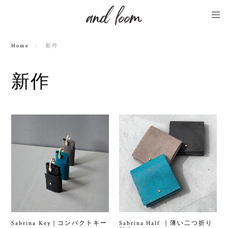
Home
新作
新作
Sabrina Key｜コンパクトキー
Sabrina Half ｜薄い二つ折り