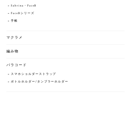
Sabrina・FaceB
FaceBシリーズ
手帳
マクラメ
編み物
パラコード
スマホショルダーストラップ
ボトルホルダー/タンブラーホルダー