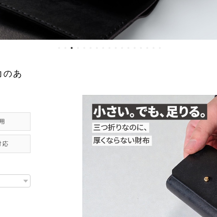
力のあ
用
対応