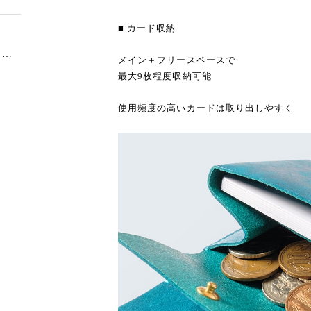
■ カード収納
Sabrina｜しっかり入る三つ折り財布 碧
メイン＋フリースペースで
最大9枚程度収納可能
使用頻度の高いカードは取り出しやすく
Sabrina Long｜お札と同じサイズの小さな長財布
クト
ッコ
開か
す
表面
め金
かっ
さん