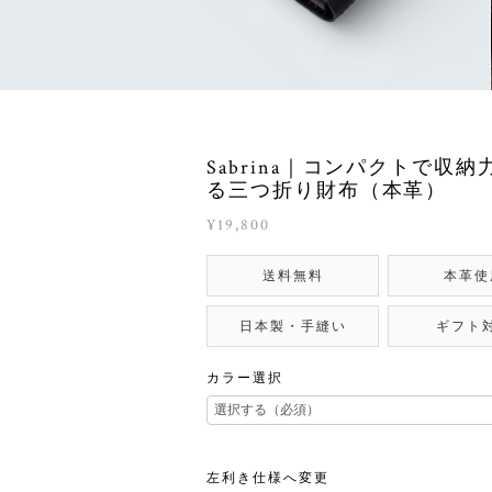
Sabrina｜コンパクトで収納
る三つ折り財布（本革）
¥19,800
送料無料
本革使
日本製・手縫い
ギフト
カラー選択
左利き仕様へ変更