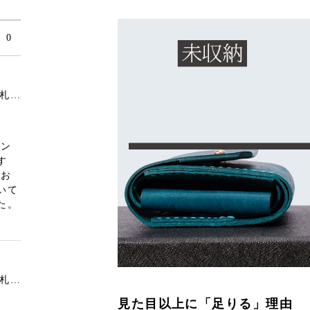
0
Sabrina Long｜お札と同じサイズの小さな長財布
コン
す
なお
いて
た。
Sabrina Long｜お札と同じサイズの小さな長財布
見た目以上に「足りる」理由