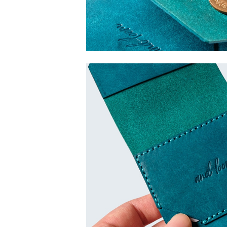
棒
末
ワ