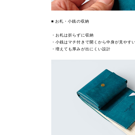
に
■ お札・小銭の収納
ご
・お札は折らずに収納
・小銭はマチ付きで開くから中身が見やす
・増えても厚みが出にくい設計
Sabrina Long｜お札と同じサイズの小さな長財布
イズ
って