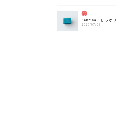
2026/07/08
2026/06/15
閉じているとスマートにコンパ
で、革のしっかりかっちりがカ
良く、それでいて開くと大きく
れ中も見やすく出し入れもしや
い。とても素敵なお財布です。
はフラットなのが好きなので留
をホックに変更できたのも嬉し
たです。相棒として大切にたく
使っていきます。